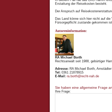
Erstattung der Reisekosten besteht.
Der Anspruch auf Reisekostenerstattung
Das Land könne sich hier nicht auf die 
Fürsorgepflicht zustande gekommen ist
Autoreninformation:
RA Michael Borth
Rechtsanwalt seit 1988, gebürtiger Ham
Adresse:
RA Michael Borth, Arnstädter 
Tel:
0361 21878915
E-Mail:
ra.borth@recht-nah.de
Ihre Frage: