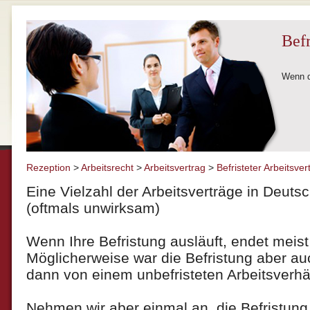
Befr
Wenn de
Rezeption
>
Arbeitsrecht
>
Arbeitsvertrag
>
Befristeter Arbeitsver
Eine Vielzahl der Arbeitsverträge in Deutsch
(oftmals unwirksam)
Wenn Ihre Befristung ausläuft, endet meist 
Möglicherweise war die Befristung aber a
dann von einem unbefristeten Arbeitsverhä
Nehmen wir aber einmal an, die Befristung