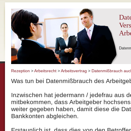
Dat
Ver
Arbe
Datenm
Rezeption
>
Arbeitsrecht
>
Arbeitsvertrag
>
Datenmißbrauch auch
Was tun bei Datenmißbrauch des Arbeitge
Inzwischen hat jedermann / jedefrau aus d
mitbekommen, dass Arbeitgeber hochsensib
weiter gegeben haben, damit diese die Da
Bankkonten abgleichen.
Erstaunlich ist, dass dies von den Betroffe