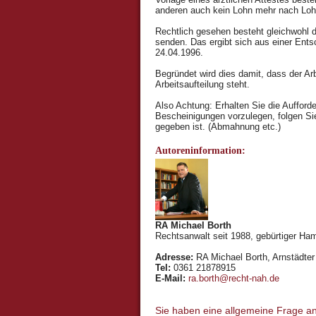
anderen auch kein Lohn mehr nach Lohn
Rechtlich gesehen besteht gleichwohl d
senden. Das ergibt sich aus einer Ent
24.04.1996.
Begründet wird dies damit, dass der Arb
Arbeitsaufteilung steht.
Also Achtung: Erhalten Sie die Auffor
Bescheinigungen vorzulegen, folgen Sie
gegeben ist. (Abmahnung etc.)
Autoreninformation:
RA Michael Borth
Rechtsanwalt seit 1988, gebürtiger Ham
Adresse:
RA Michael Borth, Arnstädter 
Tel:
0361 21878915
E-Mail:
ra.borth@recht-nah.de