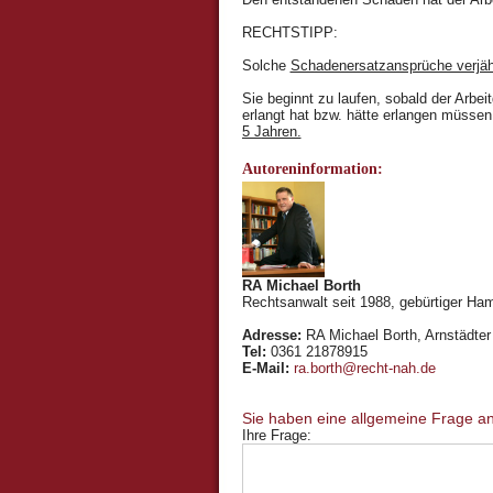
RECHTSTIPP:
Solche
Schadenersatzansprüche verjäh
Sie beginnt zu laufen, sobald der Arbei
erlangt hat bzw. hätte erlangen müsse
5 Jahren.
Autoreninformation:
RA Michael Borth
Rechtsanwalt seit 1988, gebürtiger Ham
Adresse:
RA Michael Borth, Arnstädter 
Tel:
0361 21878915
E-Mail:
ra.borth@recht-nah.de
Ihre Frage: