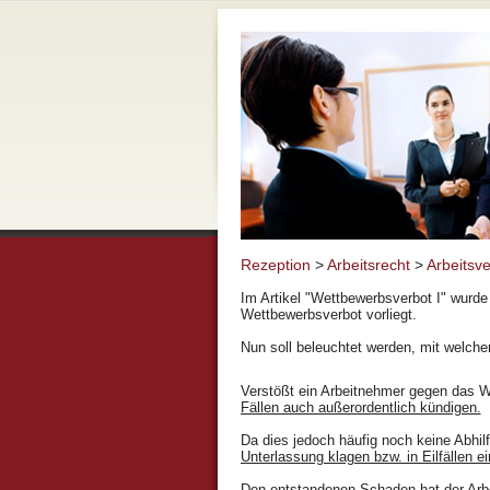
Rezeption
>
Arbeitsrecht
>
Arbeitsve
Im Artikel "Wettbewerbsverbot I" wurde
Wettbewerbsverbot vorliegt.
Nun soll beleuchtet werden, mit welc
Verstößt ein Arbeitnehmer gegen das W
Fällen auch außerordentlich kündigen.
Da dies jedoch häufig noch keine Abhilf
Unterlassung klagen bzw. in Eilfällen e
Den entstandenen Schaden hat der Arb