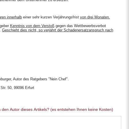
ren innerhalb
einer sehr kurzen Verjährungsfrist
von drei Monaten.
tgeber
Kenntnis von dem Verstoß
gegen das Wettbewerbsverbot
n.
Geschieht dies nicht, so verjährt der Schadenersatzanspruch nach
burger, Autor des Ratgebers "Nein Chef".
Str. 50, 99096 Erfurt
Sie haben eine allgemeine Frage an den Autor dieses Artikels? (es entstehen Ihnen keine Kosten)