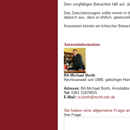
Dem sorgfältigen Betrachter fällt auf,
Das Zwischenzeugnis sollte immer in de
dadurch aus, dass er ehrlich, gewissenh
Ansonsten könnte ein kritischer Betrach
Autoreninformation:
RA Michael Borth
Rechtsanwalt seit 1988, gebürtiger Ham
Adresse:
RA Michael Borth, Arnstädter 
Tel:
0361 21878915
E-Mail:
ra.borth@recht-nah.de
Ihre Frage: