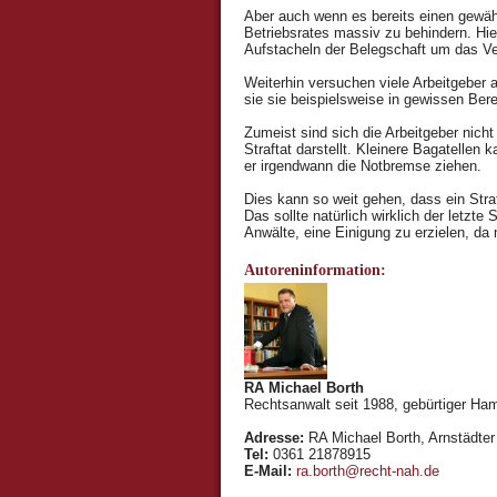
Aber auch wenn es bereits einen gewählt
Betriebsrates massiv zu behindern. Hie
Aufstacheln der Belegschaft um das Ver
Weiterhin versuchen viele Arbeitgeber a
sie sie beispielsweise in gewissen Bere
Zumeist sind sich die Arbeitgeber nich
Straftat darstellt. Kleinere Bagatellen k
er irgendwann die Notbremse ziehen.
Dies kann so weit gehen, dass ein Stra
Das sollte natürlich wirklich der letzte
Anwälte, eine Einigung zu erzielen, d
Autoreninformation:
RA Michael Borth
Rechtsanwalt seit 1988, gebürtiger Ham
Adresse:
RA Michael Borth, Arnstädter 
Tel:
0361 21878915
E-Mail:
ra.borth@recht-nah.de