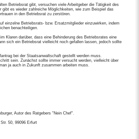
en Betriebsrat gibt, versuchen viele Arbeitgeber die Tätigkeit des
r gibt es wieder zahlreiche Möglichkeiten, wie zum Beispiel das
trauen in den Betriebsrat zu zerstören.
uf einzelne Betriebsrats- bzw. Ersatzmitglieder einzuwirken, indem
ichen benachteiligen.
t im Klaren darüber, dass eine Behinderung des Betriebsrates eine
ann sich ein Betriebsrat vielleicht noch gefallen lassen, jedoch sollte
fantrag bei der Staatsanwaltschaft gestellt werden muss.
 Schritt sein. Zunächst sollte immer versucht werden, vielleicht über
a man ja auch in Zukunft zusammen arbeiten muss.
burger, Autor des Ratgebers "Nein Chef".
Str. 50, 99096 Erfurt