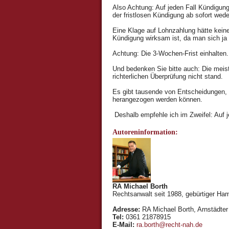
Also Achtung: Auf jeden Fall Kündigun
der fristlosen Kündigung ab sofort we
Eine Klage auf Lohnzahlung hätte keine 
Kündigung wirksam ist, da man sich ja 
Achtung: Die 3-Wochen-Frist einhalten.
Und bedenken Sie bitte auch: Die meiste
richterlichen Überprüfung nicht stand.
Es gibt tausende von Entscheidungen, w
herangezogen werden können.
Deshalb empfehle ich im Zweifel: Auf j
Autoreninformation:
RA Michael Borth
Rechtsanwalt seit 1988, gebürtiger Ham
Adresse:
RA Michael Borth, Arnstädter 
Tel:
0361 21878915
E-Mail:
ra.borth@recht-nah.de