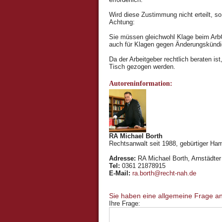
Wird diese Zustimmung nicht erteilt, s
Achtung:
Sie müssen gleichwohl Klage beim ArbG 
auch für Klagen gegen Änderungskünd
Da der Arbeitgeber rechtlich beraten is
Tisch gezogen werden.
Autoreninformation:
RA Michael Borth
Rechtsanwalt seit 1988, gebürtiger Ham
Adresse:
RA Michael Borth, Arnstädter 
Tel:
0361 21878915
E-Mail:
ra.borth@recht-nah.de
Ihre Frage: