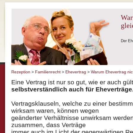
War
glei
Der Ehe
Rezeption
>
Familienrecht
>
Ehevertrag
>
Warum Ehevertrag nich
Eine Vertrag ist nur so gut, wie er auch gült
selbstverständlich auch für Eheverträge
Vertragsklauseln, welche zu einer bestimm
wirksam waren, können wegen
geänderter Verhältnisse unwirksam werden
zusammen, dass Verträge
immer auch im Licht der gegenwärtigen R